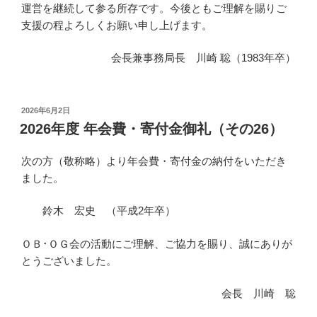
運営を継続して参る所存です。今後ともご理解を賜りご
支援の程よろしくお願い申し上げます。
会長兼事務局長 川崎 聡（1983年卒）
投
2026年6月2日
稿
2026年度 年会費・寄付金御礼（その26）
日:
次の方（敬称略）より年会費・寄付金の納付をいただき
ました。
鈴木 宏史 （平成2年卒）
ＯＢ･ＯＧ会の活動にご理解、ご協力を賜り、誠にありが
とうございました。
会長 川崎 聡