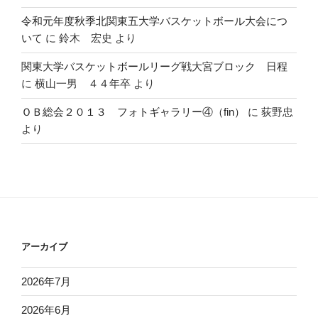
令和元年度秋季北関東五大学バスケットボール大会につ
いて
に
鈴木 宏史
より
関東大学バスケットボールリーグ戦大宮ブロック 日程
に
横山一男 ４４年卒
より
ＯＢ総会２０１３ フォトギャラリー④（fin）
に
荻野忠
より
アーカイブ
2026年7月
2026年6月