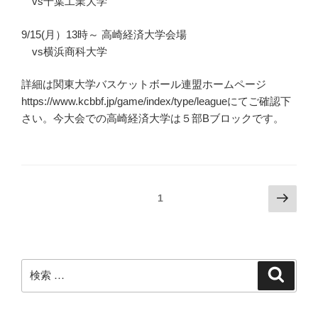
vs千葉工業大学
9/15(月）13時～ 高崎経済大学会場
vs横浜商科大学
詳細は関東大学バスケットボール連盟ホームページ
https://www.kcbbf.jp/game/index/type/leagueにてご確認下
さい。今大会での高崎経済大学は５部Bブロックです。
投
次
ページ
1
の
稿
ペ
の
ー
ペ
ジ
検
検
ー
索
索:
ジ
送