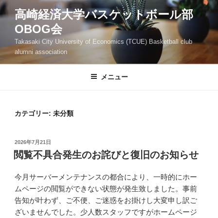
コ
高崎経済大学バスケットボール部
ン
OBOG会
テ
ン
Takasaki City University of Economics (TCUE) Basketball club
ツ
alumni association
へ
ス
メニュー
キ
ッ
プ
カテゴリー:
未分類
投
2026年7月21日
稿
閲覧不具合発生のお詫びと復旧のお知らせ
日:
今月サーバーメンテナンスの都合により、一時的にホー
ムページの閲覧ができない状態が発生致しました。事前
告知が叶わず、ご不便、ご迷惑をお掛けし大変申し訳ご
ざいませんでした。少人数スタッフですがホームページ