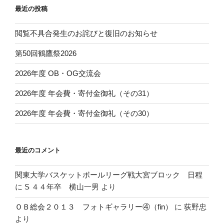
最近の投稿
り
閲覧不具合発生のお詫びと復旧のお知らせ
第50回鶴鷹祭2026
2026年度 OB・OG交流会
2026年度 年会費・寄付金御礼（その31）
2026年度 年会費・寄付金御礼（その30）
最近のコメント
関東大学バスケットボールリーグ戦大宮ブロック 日程
に
S ４４年卒 横山一男
より
ＯＢ総会２０１３ フォトギャラリー④（fin）
に
荻野忠
より