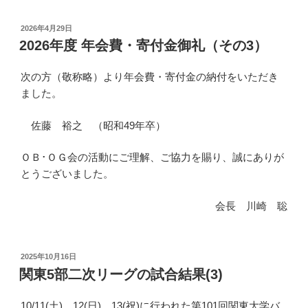
投
2026年4月29日
稿
2026年度 年会費・寄付金御礼（その3）
日:
次の方（敬称略）より年会費・寄付金の納付をいただき
ました。
佐藤 裕之 （昭和49年卒）
ＯＢ･ＯＧ会の活動にご理解、ご協力を賜り、誠にありが
とうございました。
会長 川崎 聡
投
2025年10月16日
稿
関東5部二次リーグの試合結果(3)
日:
10/11(土)、12(日)、13(祝)に行われた第101回関東大学バ