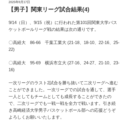
投
2025年9月17日
稿
【男子】関東リーグ試合結果(4)
日:
9/14（日）、9/15（祝）に行われた第101回関東大学バス
ケットボールリーグ戦の結果は次の通りです。
〇高経大 86-66 千葉工業大 (21-18、18-10、22-16、25-
22)
〇高経大 95-69 横浜市立大 (27-16、24-27、21-10、23-
16)
一次リーグのラスト2試合を勝ち抜いて二次リーグへ進む
ことができました。一次リーグでの試合を通して、選手
一人としてもチームとしても成長することができたの
で、二次リーグでも一戦一戦を全力で戦います。引き続
き高崎経済大学男子バスケットボール部への応援どうぞ
よろしくお願いいたします。