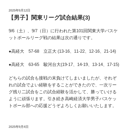
投
2025年9月12日
稿
【男子】関東リーグ試合結果(3)
日:
9/6（土）、9/7（日）に行われた第101回関東大学バスケ
ットボールリーグ戦の結果は次の通りです。
●高経大 57-68 立正大 (13-16、11-22、12-16、21-14)
●高経大 63-65 駿河台大(19-17、14-19、13-14、17-15)
どちらの試合も接戦の末負けてしまいましたが、それぞ
れの試合でよい経験をすることができたので、一次リー
グ残り二試合をこの試合経験を活かして、勝っていける
ように頑張ります。引き続き高崎経済大学男子バスケッ
トボール部への応援どうぞよろしくお願いいたします。
投
2025年9月4日