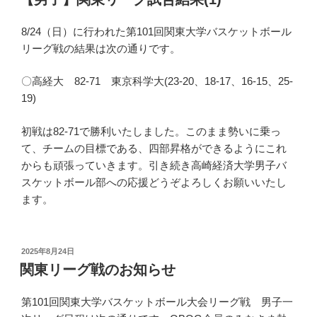
日:
8/24（日）に行われた第101回関東大学バスケットボール
リーグ戦の結果は次の通りです。
〇高経大 82-71 東京科学大(23-20、18-17、16-15、25-
19)
初戦は82-71で勝利いたしました。このまま勢いに乗っ
て、チームの目標である、四部昇格ができるようにこれ
からも頑張っていきます。引き続き高崎経済大学男子バ
スケットボール部への応援どうぞよろしくお願いいたし
ます。
投
2025年8月24日
稿
関東リーグ戦のお知らせ
日:
第101回関東大学バスケットボール大会リーグ戦 男子一