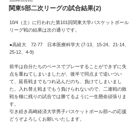
2025年10月9日
稿
関東5部二次リーグの試合結果(2)
日:
10/4（土）に行われた第101回関東大学バスケットボール
リーグ戦の結果は次の通りです。
●高経大 72-77 日本医療科学大 (7-13、15-24、21-14、
25-12、4-9)
前半は自分たちのペースでプレーすることができずに失
点を重ねてしまいましたが、後半で同点まで追いつい
て、延長戦までもつれ込んだのち、負けてしまいまし
た。入れ替え戦までもう負けられないので、二連戦の敗
戦を糧に残りの試合では勝てるように一生懸命頑張りま
す。
引き続き高崎経済大学男子バスケットボール部への応援
どうぞよろしくお願いいたします。