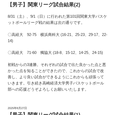
稿
【男子】関東リーグ試合結果(2)
日:
8/31（土）、9/1（日）に行われた第101回関東大学バスケ
ットボールリーグ戦の結果は次の通りです。
〇高経大 92-75 横浜商科大 (16-21、25-23、29-17、22-
14)
〇高経大 71-60 獨協大 (18-8、15-12、14-25、24-15)
初戦からの3連勝。それぞれの試合で出た良かった点と悪
かった点を知ることができたので、これからの試合で改
善し、より良い試合ができるようにこれからも頑張って
いきます。引き続き高崎経済大学男子バスケットボール
部への応援どうぞよろしくお願いいたします。
投
2025年8月27日
稿
【男子】関東リーグ試合結果(1)