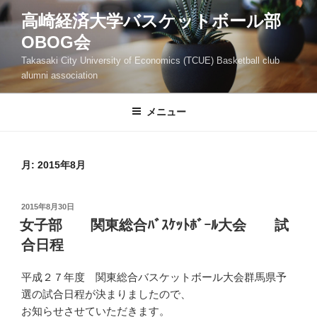
コ
高崎経済大学バスケットボール部
ン
OBOG会
テ
ン
Takasaki City University of Economics (TCUE) Basketball club
ツ
alumni association
へ
ス
メニュー
キ
ッ
プ
月:
2015年8月
投
2015年8月30日
稿
女子部 関東総合ﾊﾞｽｹｯﾄﾎﾞｰﾙ大会 試
日:
合日程
平成２７年度 関東総合バスケットボール大会群馬県予
選の試合日程が決まりましたので、
お知らせさせていただきます。