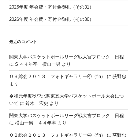
2026年度 年会費・寄付金御礼（その31）
2026年度 年会費・寄付金御礼（その30）
最近のコメント
関東大学バスケットボールリーグ戦大宮ブロック 日程
に
S ４４年卒 横山一男
より
ＯＢ総会２０１３ フォトギャラリー④（fin）
に
荻野忠
より
令和元年度秋季北関東五大学バスケットボール大会につ
いて
に
鈴木 宏史
より
関東大学バスケットボールリーグ戦大宮ブロック 日程
に
横山一男 ４４年卒
より
ＯＢ総会２０１３ フォトギャラリー④（fin）
に
荻野忠