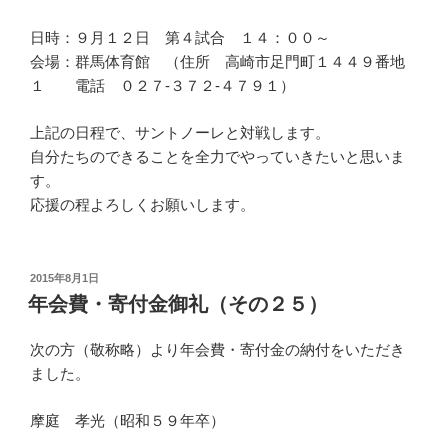
日時：９月１２日 第４試合 １４：００～
会場：群馬体育館 （住所 高崎市足門町１４４９番地
１ 電話 ０２７-３７２-４７９１）
上記の日程で、サントノーレと対戦します。
自分たちのできることを全力でやっていきたいと思いま
す。
応援の程よろしくお願いします。
投
2015年8月1日
稿
年会費・寄付金御礼（その２５）
日:
次の方（敬称略）より年会費・寄付金の納付をいただき
ました。
摩庭 孝光（昭和５９年卒）