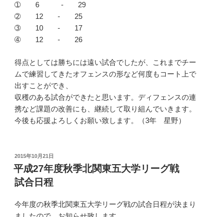
➀ 6 - 29
➁ 12 - 25
➂ 10 - 17
➃ 12 - 26
得点としては勝ちには遠い試合でしたが、これまでチー
ムで練習してきたオフェンスの形など何度もコート上で
出すことができ、
収穫のある試合ができたと思います。ディフェンスの連
携など課題の改善にも、継続して取り組んでいきます。
今後も応援よろしくお願い致します。（3年 星野）
投
2015年10月21日
稿
平成27年度秋季北関東五大学リーグ戦
日:
試合日程
今年度の秋季北関東五大学リーグ戦の試合日程が決まり
ましたので、お知らせ致します。