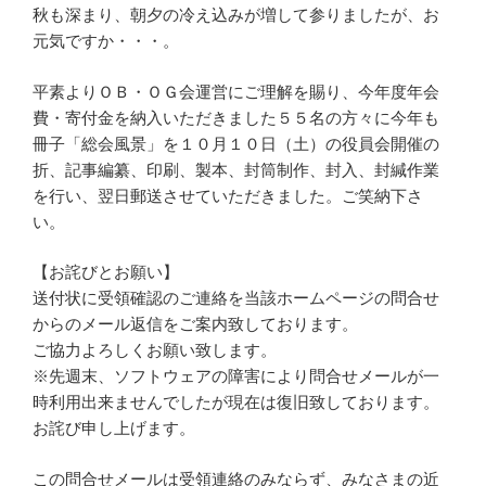
秋も深まり、朝夕の冷え込みが増して参りましたが、お
元気ですか・・・。
平素よりＯＢ・ＯＧ会運営にご理解を賜り、今年度年会
費・寄付金を納入いただきました５５名の方々に今年も
冊子「総会風景」を１０月１０日（土）の役員会開催の
折、記事編纂、印刷、製本、封筒制作、封入、封緘作業
を行い、翌日郵送させていただきました。ご笑納下さ
い。
【お詫びとお願い】
送付状に受領確認のご連絡を当該ホームページの問合せ
からのメール返信をご案内致しております。
ご協力よろしくお願い致します。
※先週末、ソフトウェアの障害により問合せメールが一
時利用出来ませんでしたが現在は復旧致しております。
お詫び申し上げます。
この問合せメールは受領連絡のみならず、みなさまの近