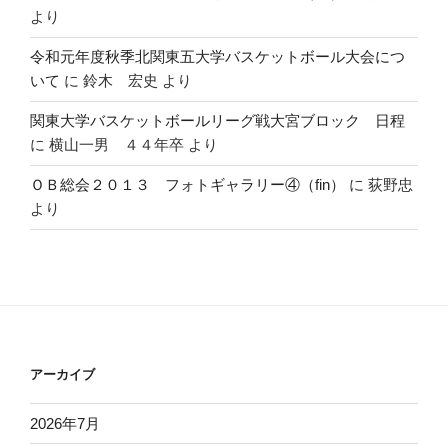
より
令和元年度秋季北関東五大学バスケットボール大会につ
いて
に
鈴木 宏史
より
関東大学バスケットボールリーグ戦大宮ブロック 日程
に
横山一男 ４４年卒
より
ＯＢ総会２０１３ フォトギャラリー④（fin）
に
荻野忠
より
アーカイブ
2026年7月