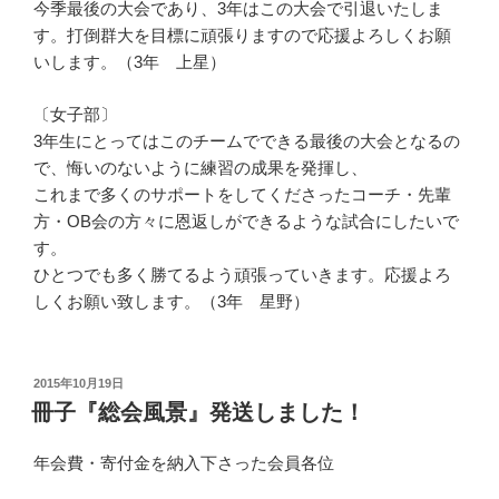
今季最後の大会であり、3年はこの大会で引退いたしま
す。打倒群大を目標に頑張りますので応援よろしくお願
いします。（3年 上星）
〔女子部〕
3年生にとってはこのチームでできる最後の大会となるの
で、悔いのないように練習の成果を発揮し、
これまで多くのサポートをしてくださったコーチ・先輩
方・OB会の方々に恩返しができるような試合にしたいで
す。
ひとつでも多く勝てるよう頑張っていきます。応援よろ
しくお願い致します。（3年 星野）
投
2015年10月19日
稿
冊子『総会風景』発送しました！
日:
年会費・寄付金を納入下さった会員各位