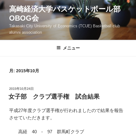
コ
高崎経済大学バスケットボール部
ン
OBOG会
テ
ン
Takasaki City University of Economics (TCUE) Basketball club
ツ
alumni association
へ
ス
メニュー
キ
ッ
プ
月:
2015年10月
投
2015年10月24日
稿
女子部 クラブ選手権 試合結果
日:
平成27年度クラブ選手権が行われましたので結果を報告
させていただきます。
高経 40 - 97 群馬町クラブ