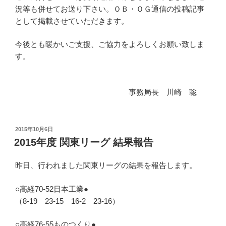
況等も併せてお送り下さい。ＯＢ・ＯＧ通信の投稿記事
として掲載させていただきます。
今後とも暖かいご支援、ご協力をよろしくお願い致しま
す。
事務局長 川崎 聡
投
2015年10月6日
稿
2015年度 関東リーグ 結果報告
日:
昨日、行われました関東リーグの結果を報告します。
○高経70-52日本工業●
（8-19 23-15 16-2 23-16）
○高経76-55ものつくり●