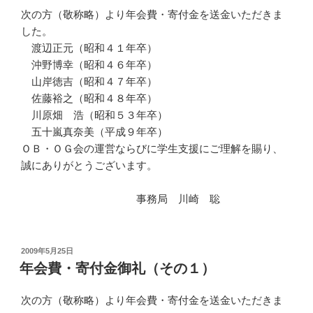
次の方（敬称略）より年会費・寄付金を送金いただきま
した。
渡辺正元（昭和４１年卒）
沖野博幸（昭和４６年卒）
山岸徳吉（昭和４７年卒）
佐藤裕之（昭和４８年卒）
川原畑 浩（昭和５３年卒）
五十嵐真奈美（平成９年卒）
ＯＢ・ＯＧ会の運営ならびに学生支援にご理解を賜り、
誠にありがとうございます。
事務局 川崎 聡
投
2009年5月25日
稿
年会費・寄付金御礼（その１）
日:
次の方（敬称略）より年会費・寄付金を送金いただきま