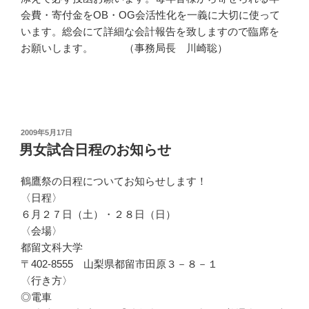
会費・寄付金をOB・OG会活性化を一義に大切に使って
います。総会にて詳細な会計報告を致しますので臨席を
お願いします。 （事務局長 川崎聡）
投
2009年5月17日
稿
男女試合日程のお知らせ
日:
鶴鷹祭の日程についてお知らせします！
〈日程〉
６月２７日（土）・２８日（日）
〈会場〉
都留文科大学
〒402-8555 山梨県都留市田原３－８－１
〈行き方〉
◎電車