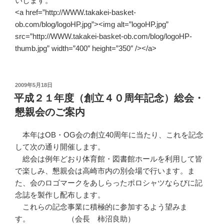
いします。
<a href=”http://WWW.takakei-basket-
ob.com/blog/logoHP.jpg”><img alt=”logoHP.jpg”
src=”http://WWW.takakei-basket-ob.com/blog/logoHP-
thumb.jpg” width=”400″ height=”350″ /></a>
投
2009年5月18日
稿
平成２１年度（創立４０周年記念）総会・
日:
懇親会のご案内
本年はOB・OG会の創立40周年に当たり、これを記念
して次の通り開催します。
総会は例年どおり体育館・図書館ホールを利用して皆
で楽しみ、懇親会は高崎市内の別会場で行います。ま
た、会のロゴマークをあしらったポロシャツならびに記
念誌を製作し配布します。
これらの記念事業に積極的に参加するよう望みま
す。 （会長 柿沼良助）