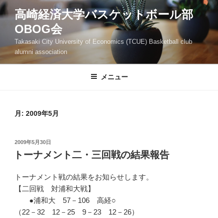
コ
高崎経済大学バスケットボール部
ン
OBOG会
テ
ン
Takasaki City University of Economics (TCUE) Basketball club
ツ
alumni association
へ
ス
メニュー
キ
ッ
プ
月:
2009年5月
投
2009年5月30日
稿
トーナメント二・三回戦の結果報告
日:
トーナメント戦の結果をお知らせします。
【二回戦 対浦和大戦】
●浦和大 57－106 高経○
（22－32 12－25 9－23 12－26）