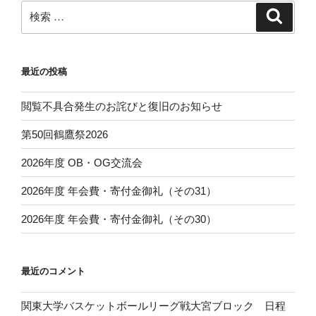
ジ
検
検
ー
索
索:
ジ
送
最近の投稿
り
閲覧不具合発生のお詫びと復旧のお知らせ
第50回鶴鷹祭2026
2026年度 OB・OG交流会
2026年度 年会費・寄付金御礼（その31）
2026年度 年会費・寄付金御礼（その30）
最近のコメント
関東大学バスケットボールリーグ戦大宮ブロック 日程