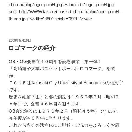
ob.com/blog/logo_poloH.jpg”><img alt=”logo_poloH.jpg”
src=”http://WWW.takakei-basket-ob.com/blog/logo_poloH-
thumb.jpg” width=”480″ height=”679″ /></a>
投
2009年5月19日
稿
ロゴマークの紹介
日:
OB・OG会創立４０周年を記念事業 第一弾！
『高崎経済大学バスケットボール部ロゴマーク』を製
作。
ＴＣＵＥはTakasaki City University of Economicsの頭文字
です。
歴史を紐解きますと部の創設は１９６３年９月（昭和３
８年）で、創部４６年目を迎えます。
OB会の創設は１９７０年２月（昭和４５年）ですので、
今年度が４０周年に当たります。
これからも会の活性化にご理解・ご協力をよろしくお願