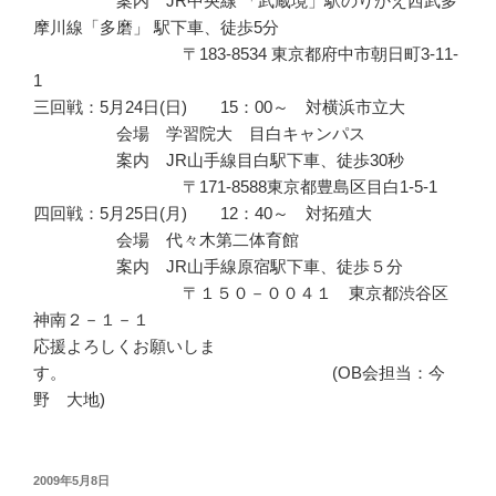
案内 JR中央線 「武蔵境」駅のりかえ西武多
摩川線「多磨」 駅下車、徒歩5分
〒183-8534 東京都府中市朝日町3-11-
1
三回戦：5月24日(日) 15：00～ 対横浜市立大
会場 学習院大 目白キャンパス
案内 JR山手線目白駅下車、徒歩30秒
〒171-8588東京都豊島区目白1-5-1
四回戦：5月25日(月) 12：40～ 対拓殖大
会場 代々木第二体育館
案内 JR山手線原宿駅下車、徒歩５分
〒１５０－００４１ 東京都渋谷区
神南２－１－１
応援よろしくお願いしま
す。 (OB会担当：今
野 大地)
投
2009年5月8日