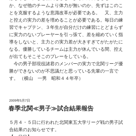
か、なぜ他のチームより体力が無いのか、先ずはこのこ
とを克服するような意識改革が必要である。 又、主力
と控えの実力の差を埋めることが必要である。毎日の練
習でキャプテン、３年生が自分だけの練習にとどまらず
に実力のないプレーヤーを引っ張て、差を縮めていく指
導をしないと、主力との実力差が大きすぎてがたがたに
なる。優勝しているチームは主力が休んでいる間、控え
が出てもそこそこのプレーをしている。
今の男子部現役諸君のメンバーの実力で北関リーグ優
勝ができないのが不思議だと思っている先輩の一言で
す。 （横山 一男 昭和４４年卒）
投
2009年5月7日
稿
春季北関≪男子≫試合結果報告
日:
５月４・５日に行われた北関東五大学リーグ戦の男子試
合結果のお知らせです。