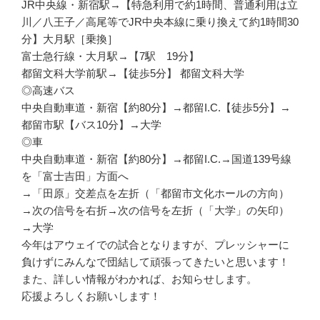
JR中央線・新宿駅→【特急利用で約1時間、普通利用は立
川／八王子／高尾等でJR中央本線に乗り換えて約1時間30
分】大月駅［乗換］
富士急行線・大月駅→【7駅 19分】
都留文科大学前駅→【徒歩5分】 都留文科大学
◎高速バス
中央自動車道・新宿【約80分】→都留I.C.【徒歩5分】→
都留市駅【バス10分】→大学
◎車
中央自動車道・新宿【約80分】→都留I.C.→国道139号線
を「富士吉田」方面へ
→「田原」交差点を左折（「都留市文化ホールの方向）
→次の信号を右折→次の信号を左折（「大学」の矢印）
→大学
今年はアウェイでの試合となりますが、プレッシャーに
負けずにみんなで団結して頑張ってきたいと思います！
また、詳しい情報がわかれば、お知らせします。
応援よろしくお願いします！