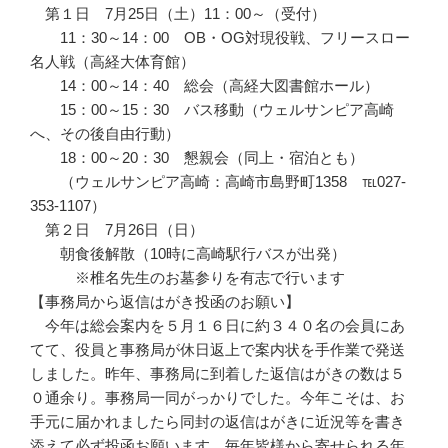
第１日 7月25日（土）11：00～（受付）
11：30～14：00 OB・OG対現役戦、フリースロー
名人戦（高経大体育館）
14：00～14：40 総会（高経大図書館ホール）
15：00～15：30 バス移動（ウェルサンピア高崎
へ、その後自由行動）
18：00～20：30 懇親会（同上・宿泊とも）
（ウェルサンピア高崎：高崎市島野町1358 ℡027-
353-1107）
第２日 7月26日（日）
朝食後解散（10時に高崎駅行バスが出発）
※椎名先生のお墓参りを有志で行います
【事務局から返信はがき投函のお願い】
今年は総会案内を５月１６日に約３４０名の会員にあ
てて、役員と事務局が休日返上で案内状を手作業で発送
しました。昨年、事務局に到着した返信はがきの数は５
０通余り。事務局一同がっかりでした。今年こそは、お
手元に届かれましたら同封の返信はがきに近況等を書き
添えて必ず投函お願います。毎年皆様から寄せられる年