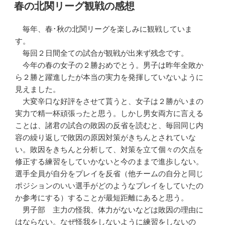
稿
春の北関リーグ観戦の感想
日:
毎年、春･秋の北関リーグを楽しみに観戦していま
す。
毎回２日間全ての試合が観戦が出来ず残念です。
今年の春の女子の２勝おめでとう。男子は昨年全敗か
ら２勝と躍進したが本当の実力を発揮していないように
見えました。
大変辛口な好評をさせて貰うと、女子は２勝がいまの
実力で精一杯頑張ったと思う。しかし男女両方に言える
ことは、諸君の試合の敗因の反省を読むと、毎回同じ内
容の繰り返しで敗因の原因対策がきちんとされていな
い。敗因をきちんと分析して、対策を立て個々の欠点を
修正する練習をしていかないと今のままで進歩しない。
選手全員が自分をプレイを反省（他チームの自分と同じ
ポジションのいい選手がどのようなプレイをしていたの
か参考にする）することが最短距離にあると思う。
男子部 主力の怪我、体力がないなどは敗因の理由に
はならない。なぜ怪我をしないように練習をしないの