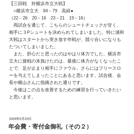
【三回戦 対横浜市立大戦】
○横浜市立大 84－79 高経●
（22－26 20－16 23－21 19－16）
両試合を通じて、こちらのシュートチェックが甘く、
相手に３Pシュートを決められてしまいました。特に浦和
大戦はスタートから突き放す作戦が、競り合いになりも
たついてしまいました。
また、肝心だと思ったのはやはり体力でした。横浜市
立大に接戦の末負けたのは、最後に体力がなくなったこ
とで、足が止まり相手にファウル、さらにはフリースロ
ーを与えてしまったことにあると思います。試合後、会
長や横山さんに指摘された通りです。
今後はこの点を改善するための練習を行っていきたい
と思います。
投
2009年5月29日
稿
年会費・寄付金御礼（その２）
日: