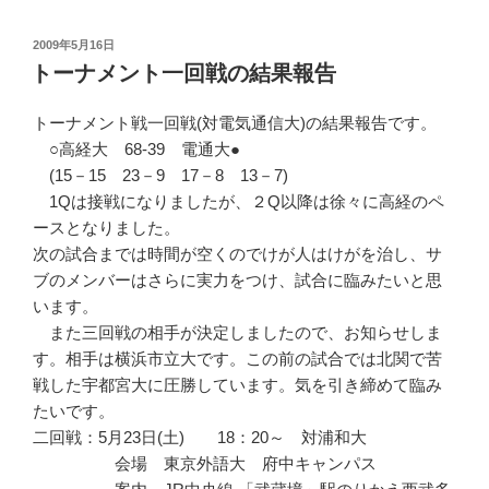
投
2009年5月16日
稿
トーナメント一回戦の結果報告
日:
トーナメント戦一回戦(対電気通信大)の結果報告です。
○高経大 68‐39 電通大●
(15－15 23－9 17－8 13－7)
1Qは接戦になりましたが、２Q以降は徐々に高経のペ
ースとなりました。
次の試合までは時間が空くのでけが人はけがを治し、サ
ブのメンバーはさらに実力をつけ、試合に臨みたいと思
います。
また三回戦の相手が決定しましたので、お知らせしま
す。相手は横浜市立大です。この前の試合では北関で苦
戦した宇都宮大に圧勝しています。気を引き締めて臨み
たいです。
二回戦：5月23日(土) 18：20～ 対浦和大
会場 東京外語大 府中キャンパス