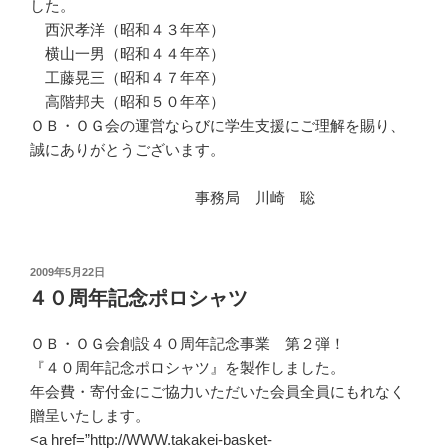
した。
西沢孝洋（昭和４３年卒）
横山一男（昭和４４年卒）
工藤晃三（昭和４７年卒）
高階邦夫（昭和５０年卒）
ＯＢ・ＯＧ会の運営ならびに学生支援にご理解を賜り、
誠にありがとうございます。
事務局 川崎 聡
投
2009年5月22日
稿
４０周年記念ポロシャツ
日:
ＯＢ・ＯＧ会創設４０周年記念事業 第２弾！
『４０周年記念ポロシャツ』を製作しました。
年会費・寄付金にご協力いただいた会員全員にもれなく
贈呈いたします。
<a href=”http://WWW.takakei-basket-