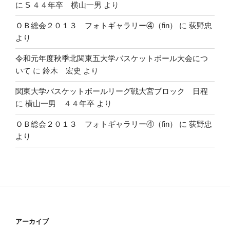
に
S ４４年卒 横山一男
より
ＯＢ総会２０１３ フォトギャラリー④（fin）
に
荻野忠
より
令和元年度秋季北関東五大学バスケットボール大会につ
いて
に
鈴木 宏史
より
関東大学バスケットボールリーグ戦大宮ブロック 日程
に
横山一男 ４４年卒
より
ＯＢ総会２０１３ フォトギャラリー④（fin）
に
荻野忠
より
アーカイブ