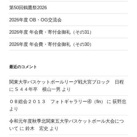
第50回鶴鷹祭2026
2026年度 OB・OG交流会
2026年度 年会費・寄付金御礼（その31）
2026年度 年会費・寄付金御礼（その30）
最近のコメント
関東大学バスケットボールリーグ戦大宮ブロック 日程
に
S ４４年卒 横山一男
より
ＯＢ総会２０１３ フォトギャラリー④（fin）
に
荻野忠
より
令和元年度秋季北関東五大学バスケットボール大会につ
いて
に
鈴木 宏史
より