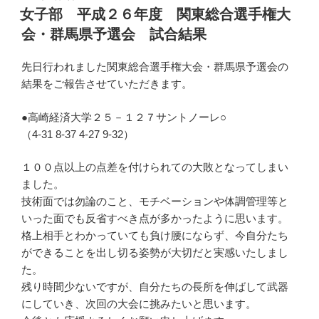
稿
女子部 平成２６年度 関東総合選手権大
日:
会・群馬県予選会 試合結果
先日行われました関東総合選手権大会・群馬県予選会の
結果をご報告させていただきます。
●高崎経済大学２５－１２７サントノーレ○
（4-31 8-37 4-27 9-32）
１００点以上の点差を付けられての大敗となってしまい
ました。
技術面では勿論のこと、モチベーションや体調管理等と
いった面でも反省すべき点が多かったように思います。
格上相手とわかっていても負け腰にならず、今自分たち
ができることを出し切る姿勢が大切だと実感いたしまし
た。
残り時間少ないですが、自分たちの長所を伸ばして武器
にしていき、次回の大会に挑みたいと思います。