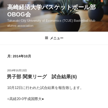
コ
高崎経済大学バスケットボール部
ン
OBOG会
テ
ン
Takasaki City University of Economics (TCUE) Basketball club
ツ
alumni association
へ
ス
メニュー
キ
ッ
プ
月:
2014年10月
投
2014年10月13日
稿
男子部 関東リーグ 試合結果(6)
日:
10月12日に行われた試合結果を報告致します。
○高経20-0平成国際大●