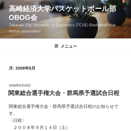
コ
高崎経済大学バスケットボール部
ン
OBOG会
テ
ン
Takasaki City University of Economics (TCUE) Basketball club
ツ
alumni association
へ
ス
メニュー
キ
ッ
プ
月:
2008年8月
投
2008年8月29日
稿
関東総合選手権大会・群馬県予選試合日程
日:
関東総合選手権大会・群馬県予選試合日程のお知らせで
す。
〈日程〉
２００８年９月１４日（土）