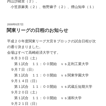
内山沙緒里（２）、
小笠原麻美（２）、牧野麻子（２）、煙山知幸（１）
投
2008年8月7日
稿
関東リーグの日程のお知らせ
日:
平成２０年度関東リーグ大宮Ｂブロックの試合日程が次
の通り決まりました。
会場はすべて高崎経済大学です。
８月３０日（土）
第１試合 １１：００開始 ｖｓ足利工業大学
９月７日（日）
第１試合 １１：００開始 ｖｓ関東学園大学
９月１４日（日）
第１試合 １１：００開始 ｖｓ武蔵丘短期大学
９月２０日（土）
第１試合 １１：００開始 ｖｓ浦和大学
９月２１日（日）