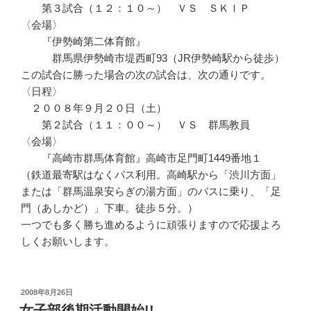
第３試合（１２：１０～） ＶＳ ＳＫＩＰ
〈会場〉
『伊勢崎第二体育館』
群馬県伊勢崎市堤西町93（JR伊勢崎駅から徒歩）
この試合に勝った場合の次の試合は、次の通りです。
〈日程〉
２００８年９月２０日（土）
第２試合（１１：００～） ＶＳ 群馬教員
〈会場〉
『高崎市群馬体育館』高崎市足門町1449番地１
（鉄道最寄駅はなくバス利用。高崎駅から「渋川方面」
または「群馬温泉安らぎの湯方面」のバスに乗り、「足
門（あしかど）」下車。徒歩５分。）
一つでも多く勝ち進めるように頑張りますので応援よろ
しくお願いします。
投
2008年8月26日
稿
女子部後期活動開始!!