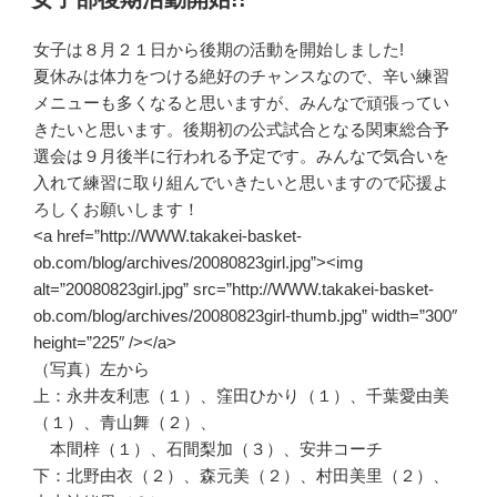
日:
女子は８月２１日から後期の活動を開始しました!
夏休みは体力をつける絶好のチャンスなので、辛い練習
メニューも多くなると思いますが、みんなで頑張ってい
きたいと思います。後期初の公式試合となる関東総合予
選会は９月後半に行われる予定です。みんなで気合いを
入れて練習に取り組んでいきたいと思いますので応援よ
ろしくお願いします！
<a href=”http://WWW.takakei-basket-
ob.com/blog/archives/20080823girl.jpg”><img
alt=”20080823girl.jpg” src=”http://WWW.takakei-basket-
ob.com/blog/archives/20080823girl-thumb.jpg” width=”300″
height=”225″ /></a>
（写真）左から
上：永井友利恵（１）、窪田ひかり（１）、千葉愛由美
（１）、青山舞（２）、
本間梓（１）、石間梨加（３）、安井コーチ
下：北野由衣（２）、森元美（２）、村田美里（２）、