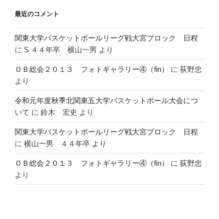
最近のコメント
関東大学バスケットボールリーグ戦大宮ブロック 日程
に
S ４４年卒 横山一男
より
ＯＢ総会２０１３ フォトギャラリー④（fin）
に
荻野忠
より
令和元年度秋季北関東五大学バスケットボール大会につ
いて
に
鈴木 宏史
より
関東大学バスケットボールリーグ戦大宮ブロック 日程
に
横山一男 ４４年卒
より
ＯＢ総会２０１３ フォトギャラリー④（fin）
に
荻野忠
より