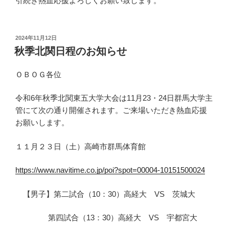
引続き熱血応援よろしくお願い致します。
投
2024年11月12日
稿
秋季北関日程のお知らせ
日:
ＯＢＯＧ各位
令和6年秋季北関東五大学大会は11月23・24日群馬大学主
管にて次の通り開催されます。ご来場いただき熱血応援
お願いします。
１１月２３日（土）高崎市群馬体育館
https://www.navitime.co.jp/poi?spot=00004-10151500024
【男子】第二試合（10：30）高経大 VS 茨城大
第四試合（13：30）高経大 VS 宇都宮大