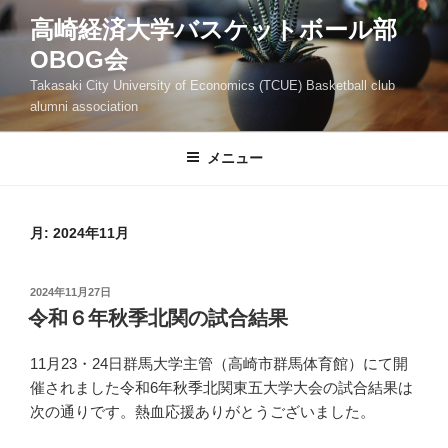
コ
高崎経済大学バスケットボール部
ン
OBOG会
テ
ン
Takasaki City University of Economics (TCUE) Basketball club
ツ
alumni association
へ
ス
メニュー
キ
ッ
プ
月:
2024年11月
投
2024年11月27日
稿
令和６年秋季北関の試合結果
日:
11月23・24日群馬大学主管（高崎市群馬体育館）にて開
催されました令和6年秋季北関東五大学大会の試合結果は
次の通りです。熱血応援ありがとうございました。