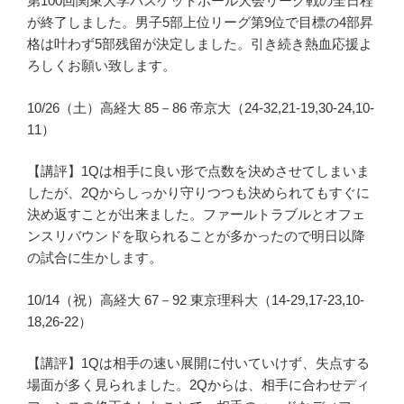
第100回関東大学バスケットボール大会リーグ戦の全日程
が終了しました。男子5部上位リーグ第9位で目標の4部昇
格は叶わず5部残留が決定しました。引き続き熱血応援よ
ろしくお願い致します。
10/26（土）高経大 85－86 帝京大（24-32,21-19,30-24,10-
11）
【講評】1Qは相手に良い形で点数を決めさせてしまいま
したが、2Qからしっかり守りつつも決められてもすぐに
決め返すことが出来ました。ファールトラブルとオフェ
ンスリバウンドを取られることが多かったので明日以降
の試合に生かします。
10/14（祝）高経大 67－92 東京理科大（14-29,17-23,10-
18,26-22）
【講評】1Qは相手の速い展開に付いていけず、失点する
場面が多く見られました。2Qからは、相手に合わせディ